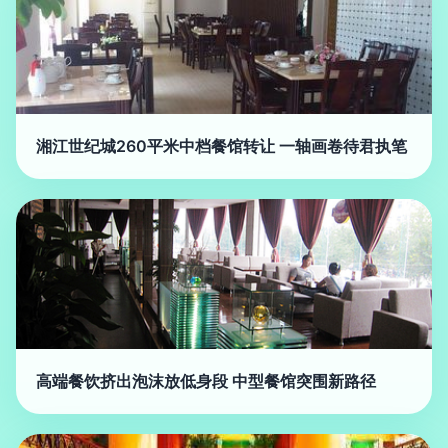
湘江世纪城260平米中档餐馆转让 一轴画卷待君执笔
高端餐饮挤出泡沫放低身段 中型餐馆突围新路径