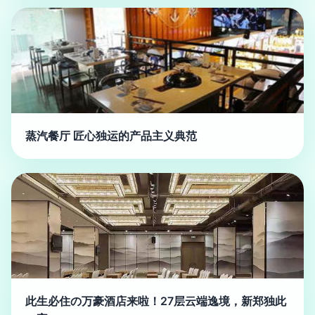
蒸汽餐厅 匠心独运的产品主义典范
此生必住の万豪酒店来啦！27层云端逸境，新郑独此