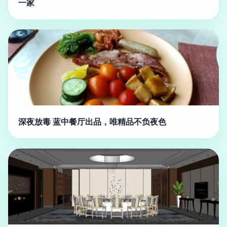
一家
深夜放毒 蓝中餐厅出品，唯精品不负夜色