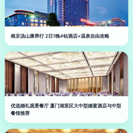
南京汤山康养行 2日1晚4钻酒店+温泉自由攻略
优选婚礼观景餐厅 厦门湖里区大中型婚宴酒店与中型
餐馆推荐