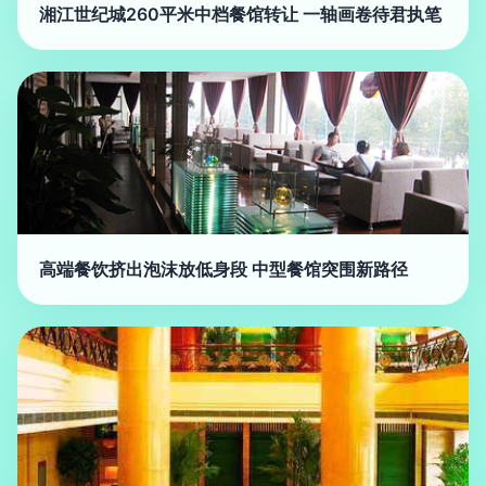
湘江世纪城260平米中档餐馆转让 一轴画卷待君执笔
高端餐饮挤出泡沫放低身段 中型餐馆突围新路径