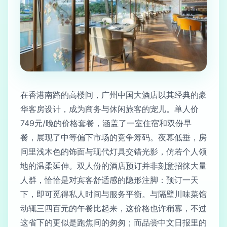
在香港南路的高楼间，广州中国大酒店以其经典的豪
华客房设计，成为商务与休闲旅客的宠儿。单人价
749元/晚的价格套餐，涵盖了一室住宿和双份早
餐，展现了中等偏下市场的竞争筹码。夜幕低垂，房
间里浅木色的饰面与现代灯具交错光影，仿若个人领
地的温柔延伸。双人份的酒店预订并非刻意招徕大量
人群，恰恰是对宾客舒适感的隐形注脚：预订一天
下，即可觅得私人时间与服务平衡。与隔壁川味菜馆
动辄三四百元的午餐比起来，这价格也许稍寡，不过
这省下的更似是跑焦间的匆匆；而品尝中文日报里的