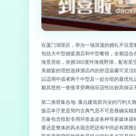
在厦门湖里区，举办一场浪漫的婚礼不仅需
包括大中型婚宴酒店和中型餐馆，全都适合在
海景房前，坐拥360度环海视野湖，配有
美婚宴的理想选择酒店内的舒适温馨可灵活
以适用中或者两个中型及一起分组的最优化
极其悠然一沓慢享受啊很应适性比较高保证不
第二推荐集合地: 重点建筑群兴业的巧利大
饭店本厅更是简约古典气息不可忽视确实稳
完备包含投影专用环形桌皮各种等多媒体器
要还是整体的风水观念吧还有中间必有两围