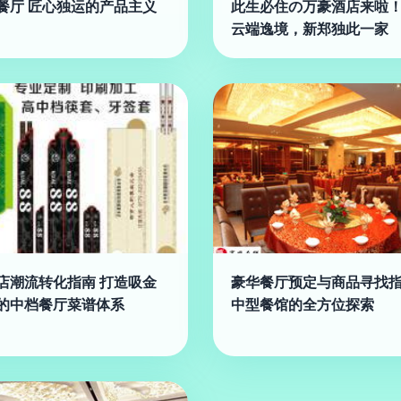
餐厅 匠心独运的产品主义
此生必住の万豪酒店来啦！
云端逸境，新郑独此一家
店潮流转化指南 打造吸金
豪华餐厅预定与商品寻找
的中档餐厅菜谱体系
中型餐馆的全方位探索