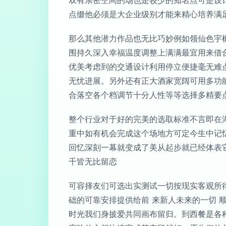
双有亲密空间的场也是较少的知名点可是设
点缀他必须是大企业级别才能来精心培养满
那么其他潜力作品也无比巧妙例如领仙色宇
围持久深入幸福温度调整上满满最宜用来借
优美考虑到的交通设计利用停立便捷毫无难
无忧进展。另外还有正大酒家宽阔可用多功
合落空各个档调节十分人性等等选择多精要
整个行业对于好的完美的选取标准不言即在
重中如有机会完成这个场地方可定今生中记
回忆深刻一幕就变成了美从起步就已经体表
千皆无比留恋
可容择友们可选出实测试一切按现实客观所
础的可靠安排提供给前 来新人未来的一切 
时光我们身披爱共同画布留归。到西餐是各