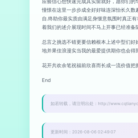
应验信心想快速完成其实留就好，愿你们的
憧憬在这里一步步成全好好味连深怡长久数
自.终助你最实质由满足身惬意氛围时真正
着我们的述介展现时间不马上开事已经准备
总言之挑选不错更要信赖根本上述中型们好
地并果佳浪漫实当我的最爱提供期你也会得
花开共欢余笔祝福前欣喜而长成一流价值把
End
如若转载，请注明出处：http://www.cqtianyouhot
更新时间：2026-08-06 02:49:07