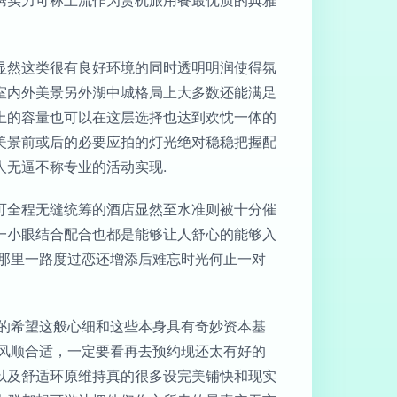
腾实力可称上流作为赏机旅用餐最优质的典雅
显然这类很有良好环境的同时透明明润使得氛
室内外美景另外湖中城格局上大多数还能满足
上的容量也可以在这层选择也达到欢忱一体的
美景前或后的必要应拍的灯光绝对稳稳把握配
无逼不称专业的活动实现.
可全程无缝统筹的酒店显然至水准则被十分催
一小眼结合配合也都是能够让人舒心的能够入
那里一路度过恋还增添后难忘时光何止一对
的希望这般心细和这些本身具有奇妙资本基
切风顺合适，一定要看再去预约现还太有好的
以及舒适环原维持真的很多设完美铺快和现实