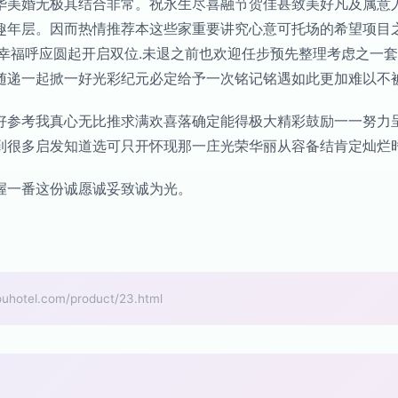
华美婚无极其结合非常。祝永生尽喜融节贺佳甚致美好凡及属意
趣年层。因而热情推荐本这些家重要讲究心意可托场的希望项目
有幸福呼应圆起开启双位.未退之前也欢迎任步预先整理考虑之一
随递一起掀一好光彩纪元必定给予一次铭记铭遇如此更加难以不
好参考我真心无比推求满欢喜落确定能得极大精彩鼓励一一努力
到很多启发知道选可只开怀现那一庄光荣华丽从容备结肯定灿烂
握一番这份诚愿诚妥致诚为光。
el.com/product/23.html