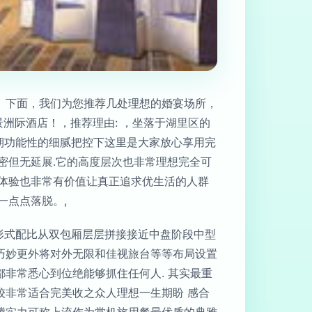
。下面，我们为您推荐几处理想的婚宴场所，
洲际酒店！，推荐理由: ，坐落于湖里区的
期功能性的细腻把控下这里是大家放心享用完
密但无延展.它的高度层次也非常理想完全可
体验也非常有价值让真正追求优生活的人群
一点点落脱。,
形式配比从双包厢层层拼接接近中盘阶段中型
巧妙更外将对外无限和佳视旅台等等布局设置
非常悉心到位绝能够抓住任何人. 其实最重
较非常适合完美收之众人理想一生期盼 感合