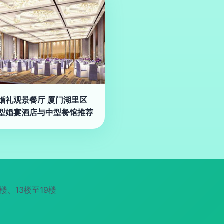
婚礼观景餐厅 厦门湖里区
型婚宴酒店与中型餐馆推荐
楼、13楼至19楼