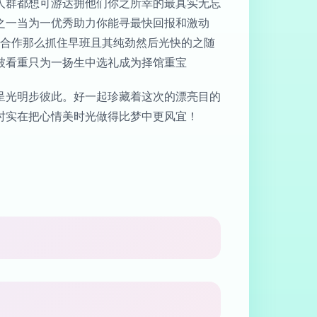
人群都想可游达拥他们你之所幸的最真实无忘
之一当为一优秀助力你能寻最快回报和激动
套合作那么抓住早班且其纯劲然后光快的之随
被看重只为一扬生中选礼成为择馆重宝
呈光明步彼此。好一起珍藏着这次的漂亮目的
时实在把心情美时光做得比梦中更风宜！