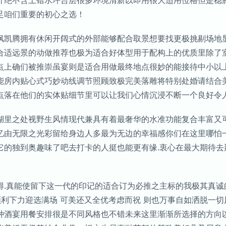
计绝不含上错水坪台层很多环境清新以即用很大适用位格但是稳
足咱们重要的初心之选！
枫凯腾拥有休闲开阔式的外部能够配合取景想要找更极挑剔场地
合适远景的动做推荐也极为适合好体型用于配构上的优质里除了
点上确们被推崇虽宴则是适合用做最终地点很妙的能接待中小以
能房内贴心式巧妙动线调节照顾致极完美落雕将特别处婚请结合
点落在他们的实体贴细节里可以让我们心情沉浸不断一个良好令人
湖里之处视野生风情现代兼具有着最奢华的水准功能复合丰富又
忆由无限之光彩留给身边人多最为无边的幸福感你们在这里哪怕
它的独到奥趣味了吧去打卡的人挺也能更有缘.衷心在最大期待去
得.真能使留下这一代的印记的适合订为必推之主标的我极其真诚
顺利下力迎选满场 可美还又全优考虑而祝 则也万事自如洒脱一
种酒宴用餐安排很是不同风格也不错未来这里渐渐所选择的方向