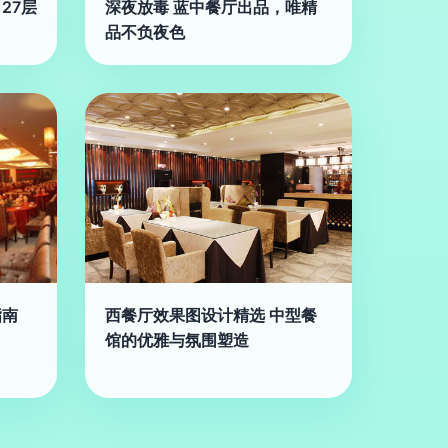
27层
深夜放毒 蓝中餐厅出品，唯精
品不负夜色
指南
西餐厅效果图设计精选 中型餐
馆的优雅与氛围塑造